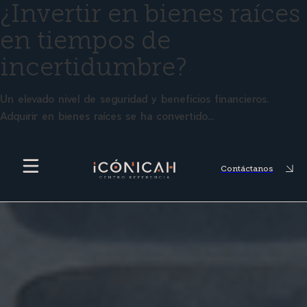
¿Invertir en bienes raíces
en tiempos de
incertidumbre?
Un elevado nivel de seguridad y beneficios financieros.
Adquirir en bienes raíces se ha convertido…
Contáctanos